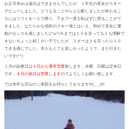
お正月休みは遠出はできませんでしたが、１年生の長女がスキー
デビューしました。どうなることやらと心配しましたが終わるこ
ろにはリフトを一人で降り、下まで一度も転ばずに滑ることがで
きました。なだらかな傾斜のスキー場とはいえ、初めて長女に運
動のセンスを感じました(;^ω^)今までは１０を言っても１も理解で
きないちょっと鈍くさい子でしたが、スキーは１を言ったら１０
できる感じでした。本人もとても楽しかったようで、また行きた
いです(^^)
１月の診療日は
４日から通常営業
致します。水曜、日曜は定休日
です。
８日の祝日は営業します
のでよろしくお願い致します。
では本年も沢山のご来院をお待ちしておりますm(_ _)m