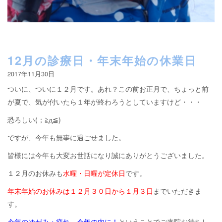
12月の診療日・年末年始の休業日
2017年11月30日
ついに、ついに１２月です。あれ？この前お正月で、ちょっと前
が夏で、気が付いたら１年が終わろうとしていますけど・・・
恐ろしい(；≧д≦)
ですが、今年も無事に過ごせました。
皆様には今年も大変お世話になり誠にありがとうございました。
１２月のお休みも
水曜・日曜が定休日
です。
年末年始のお休みは１２月３０日から１月３日
までいただきま
す。
今年のゆがみ・疲れ、今年の内に！
ということでご来院お待ちし