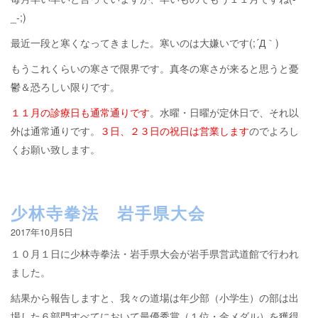
_-;)
最近一段と寒くなってきました。寒いのは大嫌いです(;´Д｀)
もうこれくらいの寒さで限界です。真冬の寒さが来ると思うと憂
鬱＆恐ろしい限りです。
１１月の診療日も通常通りです
。水曜・日曜が定休日で、それ以
外は通常通りです。
３日、２３日の祝日は営業します
のでよろし
くお願い致します。
少林寺拳法 岩手県大会
2017年10月5日
１０月１日に少林寺拳法・岩手県大会が岩手県営武道館で行われ
ました。
結果から報告しますと、我々の道場は年少部（小学生）の部は出
場した６部門すべてにおいて最優秀賞（１位・金メダル）を獲得