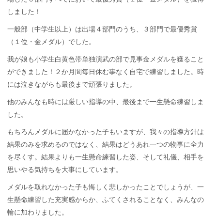
しました！
一般部（中学生以上）は出場４部門のうち、３部門で最優秀賞
（１位・金メダル）でした。
我が娘も小学生白黄色帯単独演武の部で見事金メダルを獲ること
ができました！２か月間毎日休む事なく自宅で練習しました。時
には泣きながらも最後まで頑張りました。
他のみんなも時には厳しい指導の中、最後まで一生懸命練習しま
した。
もちろんメダルに届かなかった子もいますが、我々の指導方針は
結果のみを求めるのではなく、結果はどうあれ一つの物事に全力
を尽くす。結果よりも一生懸命練習した姿、そして礼儀、相手を
思いやる気持ちを大事にしています。
メダルを取れなかった子も悔しく悲しかったことでしょうが、一
生懸命練習した充実感からか、ふてくされることなく、みんなの
輪に加わりました。