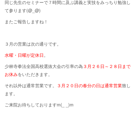
同じ先生のセミナーで７時間に及ぶ講義と実技をみっちり勉強し
て参ります(@_@)
またご報告しますね！
３月の営業は次の通りです。
水曜・日曜が定休日
。
少林寺拳法全国高校選抜大会の引率の為
３月２６日～２８日まで
お休み
をいただきます。
それ以外は通常営業です。
３月２０日の春分の日は通常営業
致し
ます。
ご来院お待ちしておりますm(_ _)m