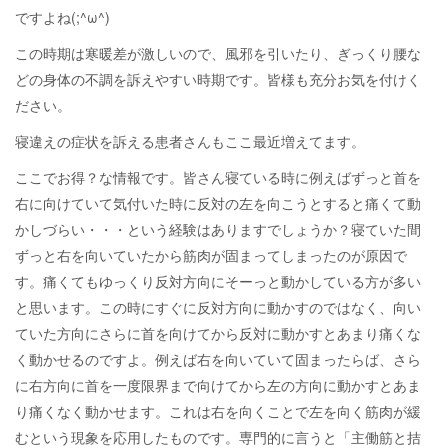
ですよね(;^ω^)
この時期は寒暖差が激しいので、風邪を引いたり、ぎっくり腰な
どの身体の不調を訴えやすい時期です。皆様も充分お気を付けく
ださい。
寝違えの症状を訴える患者さんもここ最近増えてます。
ここでお得？な情報です。皆さん寝ている時に例えばずっと首を
右に向けていて気付いた時に反対の左を向こうとすると痛くて動
かしづらい・・・という経験はありますでしょうか？寝ていた間
ずっと右を向いていたから筋肉が固まってしまったのが原因で
す。痛くてもゆっくり反対方向にそーっと動かしている方が多い
と思います。この時にすぐに反対方向に動かすのではなく、向い
ていた方向にさらに首を向けてから反対に動かすとあまり痛くな
く動かせるのですよ。例えば右を向いていて固まったらば、さら
に右方向に首を一度限界まで向けてから左の方向に動かすとあま
り痛くなく動かせます。これは右を向くことで左を向く筋肉が緩
むという現象を応用したものです。専門的に言うと「主働筋と拮