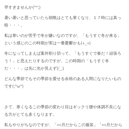
早すぎませんか(^^;)
暑い暑いと思っていたら朝晩はとても寒くなり、１７時には真っ
暗・・・。
私は寒いのが苦手で冬が嫌いなのですが、「もうすぐ冬が来る」
という感じのこの時期が実は一番憂鬱かも(+_+)
冬になってしまえば案外割り切って、「もうすぐで春だ！頑張ろ
う！」と思えたりするのですが、この時期の「もうすぐ冬
だ・・・」は先に光が見えず(/_;)
どんな季節でもその季節を愛せる余裕のある人間になりたいもの
です(;^ω^)
さて、寒くなるこの季節の変わり目はギックリ腰や体調不良にな
る方がとても多くなります。
私もやりがちなのですが、「○○月だからこの服装」「○○月だから