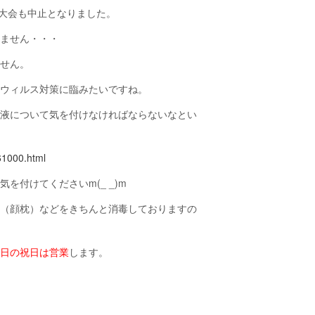
大会も中止となりました。
りません・・・
ません。
とウィルス対策に臨みたいですね。
毒液について気を付けなければならないなとい
61000.html
付けてくださいm(_ _)m
ト（顔枕）などをきちんと消毒しておりますの
０日の祝日は営業
します。