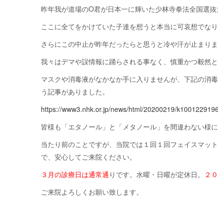
昨年我が道場のO君が日本一に輝いた少林寺拳法全国選抜
ここに全てをかけていた子達を想うと本当に可哀想でな
さらにこの中止が昨年だったらと思うと冷や汗が止まり
我々はデマや誤情報に踊らされる事なく、慎重かつ毅然
マスクや消毒液がなかなか手に入りませんが、下記の消
う記事がありました。
https://www3.nhk.or.jp/news/html/20200219/k100122919
皆様も「エタノール」と「メタノール」を間違わない様に気を
当たり前のことですが、当院では１回１回フェイスマッ
で、安心してご来院ください。
３月の診療日は通常通
りです。水曜・日曜が定休日。
２
ご来院よろしくお願い致します。